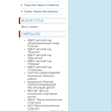
Тарасова Лариса Саввична
Торбас Мария Михайловна
BLOCK TITLE
Block content
САЙТЫ ОО
МДОУ детский сад
общеразвивающего вида
"Елочка"
МДОУ детский сад
"Белочка"
МДОУ детский сад
"Брусничка"
МДОУ детский сад
"Рябинка"
МДОУ детский сад
"Солнышко
ПОРТАЛ ОБРАЗОВАНИЯ
Казачинско-Ленского
района
Казачинско-Ленский
ТЕРРИТОРИАЛЬНЫЙ
РЕСУРСНЫЙ ЦЕНТР
МБУ ДО "Детско-
юношеская спортивная
школа"
МБОУ "Магистральнинская
СОШ №22
МОУ Магистральнинская
СОШ №2