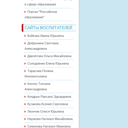
в сфере образования
Портал "Российское
образование"
САЙТЫ ВОСПИТАТЕЛЕЙ
Бойкова Ирина Юрьевна
Добрынина Светлана
Александровна
Давлятова Ольга Михайловна
Солодовник Елена Юрьевна
Тарасова Полина
Иннокентьевна
Клочко Татьяна
Александровна
Кондрык Раксана Эдуардовна
Кузакова Ксения Сергеевна
Леончик Олеся Юрьевна
Наумова Наталья Михайловна
Семенова Наталья Ивановна