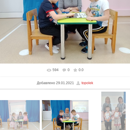
594
0
0.0
В реальном размере
520x390
/ 171.2Kb
Добавлено
29.01.2021
topolek