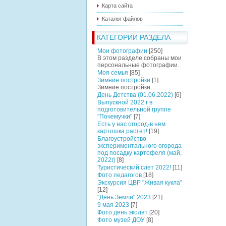
Карта сайта
Каталог файлов
КАТЕГОРИИ РАЗДЕЛА
Мои фотографии
[250]
В этом разделе собраны мои
персональные фотографии.
Моя семья
[85]
Зимние постройки
[1]
Зимние постройки
День Детства (01.06.2022)
[6]
Выпускной 2022 г в
подготовительной группе
"Почемучки"
[7]
Есть у нас огород-в нем
картошка растет!
[19]
Благоустройство
экспериментального огорода
под посадку картофеля (май,
2022г)
[8]
Туристический слет 2022!
[11]
Фото педагогов
[18]
Экскурсия ЦВР "Живая кукла"
[12]
"День Земли" 2023
[21]
9 мая 2023
[7]
Фото день эколят
[20]
Фото музей ДОУ
[8]