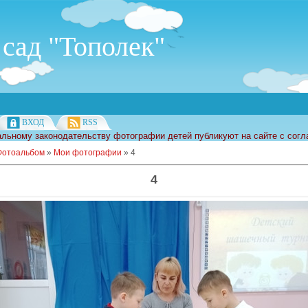
сад "Тополек"
ВХОД
RSS
льному законодательству фотографии детей публикуют на сайте с согл
Фотоальбом
»
Мои фотографии
» 4
4