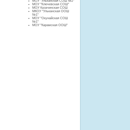
МОУ "Ульканская СОШ №2"
МОУ "Ключевская СОШ"
МОУ Казачинская СОШ
МКОУ "Ульканская ООШ
№1"
МОУ "Окунайская СОШ
№1"
МОУ "Карамская ООШ"