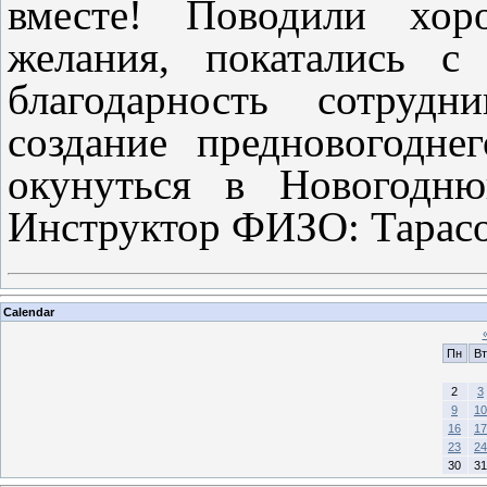
вместе! Поводили хоро
желания, покатались с
благодарность сотру
создание предновогодне
окунуться в Новогодню
Инструктор ФИЗО: Тарасо
Calendar
Пн
Вт
2
3
9
10
16
17
23
24
30
31