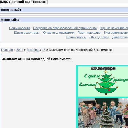
[
МДОУ детский сад "Тополек"
]
Вход на сайт
Меню сайта
Наши новости
Сведения об образовательной организации
Оценка качества об
Юные волонтеры
Юные исследователи
Памятные даты
Блог заведующе
Наши опросы
QR код сайта
Давлятова
Главная
»
2024
»
Декабрь
»
13
» Зажигаем огни на Новогодней Ёлке вместе!
Зажигаем огни на Новогодней Ёлке вместе!