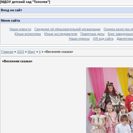
[
МДОУ детский сад "Тополек"
]
Вход на сайт
Меню сайта
Наши новости
Сведения об образовательной организации
Оценка качества об
Юные волонтеры
Юные исследователи
Памятные даты
Блог заведующе
Наши опросы
QR код сайта
Давлятова
Главная
»
2023
»
Март
»
6
» «Весенняя сказка»
«Весенняя сказка»