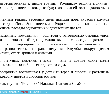
дготовительная к школе группа «Ромашки» решила принять 
в высадке цветов, которые будут до поздней осени радовать г
.
плением теплых весенних дней пришла пора украсить клумб
о сада «Тополёк» цветами. Родители воспитанников п
ением рассады однолетних и двухлетних цветов.
изменные помощники – родители с готовностью откликнулись
 и в назначенный день дружно вышли с рассадой цветов и
е в мероприятии. Засверкали ярко-желтыми кр
ы, разноцветьем заиграла петуния. Клумбы вокруг детск
ились, стали яркими и живыми.
ы, петуния, анютины глазки — эти и другие яркие цвет
т хозяев и гостей нашего детского сада.
роприятие воспитывает у детей интерес и любовь к растения
 красоту цветов и любоваться ими.
тель группы "Ромашки" Наталья Ивановна Семёнова
в
:
610
|
Добавил
:
topolek
|
Рейтинг
:
5.0
/
1