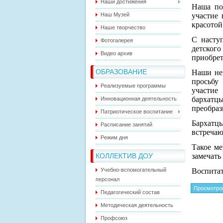
Наши достижения
Наша по
Наш Музей
участие 
красотой
Наше творчество
С насту
Фотогалерея
детског
Видео архив
приобрет
ОБРАЗОВАНИЕ
Наши не
просьбу
Реализуемые программы
участи
бархатц
Инновационная деятельность
преобраз
Патриотическое воспитание
Бархатц
Расписание занятий
встречаю
Режим дня
Такое ме
КОЛЛЕКТИВ ДОУ
замечать
Учебно-вспомогательный
Воспита
персонал
Просмотро
Педагогический состав
Методическая деятельность
Профсоюз