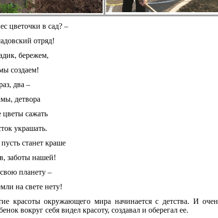
ес цветочки в сад? –
адовский отряд!
дик, бережем,
мы создаем!
раз, два –
мы, детвора
е цветы сажать
ток украшать.
 пусть станет краше
в, заботы нашей!
свою планету –
мли на свете нету!
тие красоты окружающего мира начинается с детства. И очен
бенок вокруг себя видел красоту, создавал и оберегал ее.