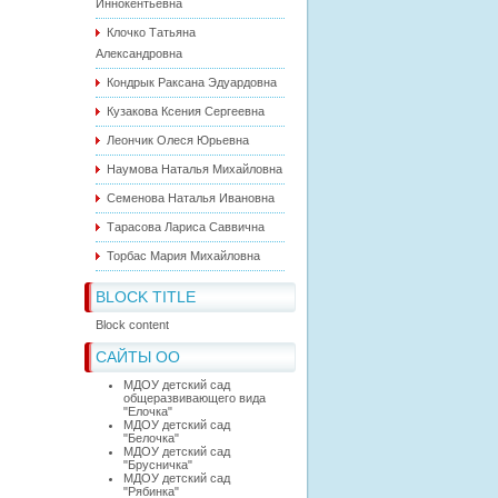
Иннокентьевна
Клочко Татьяна
Александровна
Кондрык Раксана Эдуардовна
Кузакова Ксения Сергеевна
Леончик Олеся Юрьевна
Наумова Наталья Михайловна
Семенова Наталья Ивановна
Тарасова Лариса Саввична
Торбас Мария Михайловна
BLOCK TITLE
Block content
САЙТЫ ОО
МДОУ детский сад
общеразвивающего вида
"Елочка"
МДОУ детский сад
"Белочка"
МДОУ детский сад
"Брусничка"
МДОУ детский сад
"Рябинка"