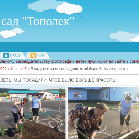
сад "Тополек"
ВХОД
RSS
льному законодательству фотографии детей публикуют на сайте с согл
2021
»
Июнь
»
6
» В саду цветы мы посадили, чтоб было больше красоты!
ЦВЕТЫ МЫ ПОСАДИЛИ, ЧТОБ БЫЛО БОЛЬШЕ КРАСОТЫ!