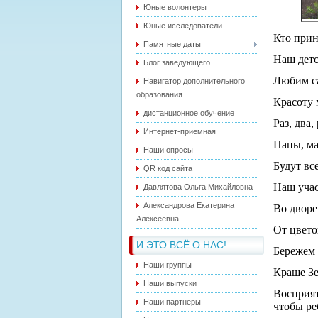
Юные волонтеры
Юные исследователи
Кто прин
Памятные даты
Наш детс
Блог заведующего
Любим са
Навигатор дополнительного
образования
Красоту 
дистанционное обучение
Раз, два, 
Интернет-приемная
Папы, ма
Наши опросы
Будут вс
QR код сайта
Наш учас
Давлятова Ольга Михайловна
Александрова Екатерина
Во дворе
Алексеевна
От цвето
И ЭТО ВСЁ О НАС!
Бережем 
Наши группы
Краше Зе
Наши выпуски
Восприя
Наши партнеры
чтобы ре