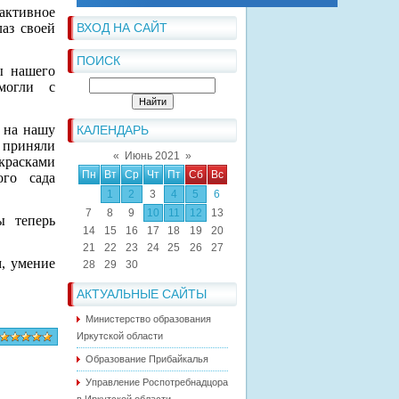
активное
лаз своей
ВХОД НА САЙТ
ПОИСК
ы нашего
омогли с
 на нашу
КАЛЕНДАРЬ
 приняли
«
Июнь 2021
»
асками
Пн
Вт
Ср
Чт
Пт
Сб
Вс
ого сада
1
2
3
4
5
6
7
8
9
10
11
12
13
ы теперь
14
15
16
17
18
19
20
21
22
23
24
25
26
27
м, умение
28
29
30
АКТУАЛЬНЫЕ САЙТЫ
Министерство образования
Иркутской области
Образование Прибайкалья
Управление Роспотребнадцора