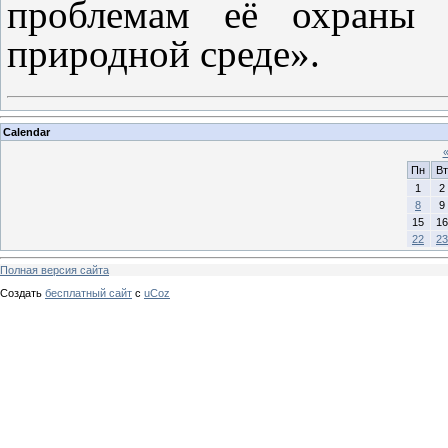
проблемам её охраны 
природной среде».
Calendar
Пн
Вт
1
2
8
9
15
16
22
23
Полная версия сайта
Создать
бесплатный сайт
с
uCoz