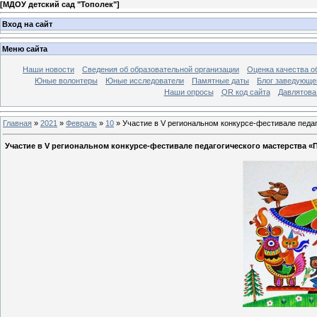
[
МДОУ детский сад "Тополек"
]
Вход на сайт
Меню сайта
Наши новости
Сведения об образовательной организации
Оценка качества об
Юные волонтеры
Юные исследователи
Памятные даты
Блог заведующе
Наши опросы
QR код сайта
Давлятова
Главная
»
2021
»
Февраль
»
10
» Участие в V региональном конкурсе-фестивале педаг
Участие в V региональном конкурсе-фестивале педагогического мастерства «П