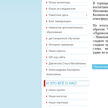
Юные волонтеры
В турнир
воспитан
Юные исследователи
Непомнящ
Казачинс
Памятные даты
атмосферу
Блог заведующего
По итога
Навигатор дополнительного
образом: 
образования
«Паровози
– Никонов
дистанционное обучение
сладкие п
сладкие п
Интернет-приемная
слова, м
Наши опросы
удачи во 
QR код сайта
Давлятова Ольга Михайловна
Просмотро
Александрова Екатерина
Алексеевна
И ЭТО ВСЁ О НАС!
Наши группы
Наши выпуски
Наши партнеры