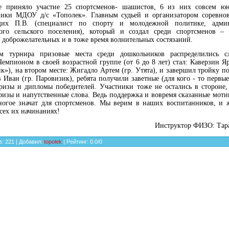
е приняло участие 25 спортсменов- шашистов, 6 из них совсем ю
ники МДОУ д/с «Тополек». Главным судьей и организатором соревно
их П.В. (специалист по спорту и молодежной политике, адми
кого сельского поселения), который и создал среди спортсменов –
 доброжелательных и в тоже время волнительных состязаний.
м турнира призовые места среди дошкольников распределились 
Чемпионом в своей возрастной группе (от 6 до 8 лет) стал: Каверзин Яр
к»), на втором месте: Жигадло Артем (гр. Утята), и завершил тройку п
 Иван (гр. Паровизик), ребята получили заветные (для кого - то первые
ризы и дипломы победителей. Участники тоже не остались в стороне,
ризы и напутственные слова. Ведь поддержка и вовремя сказанные мо
ногое значат для спортсменов. Мы верим в наших воспитанников, и 
всех их начинаниях!
Инструктор ФИЗО: Тара
в
:
221
|
Добавил
:
topolek
|
Рейтинг
:
0.0
/
0