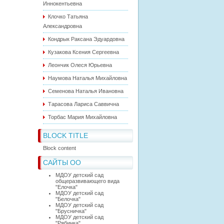
Иннокентьевна
Клочко Татьяна
Александровна
Кондрык Раксана Эдуардовна
Кузакова Ксения Сергеевна
Леончик Олеся Юрьевна
Наумова Наталья Михайловна
Семенова Наталья Ивановна
Тарасова Лариса Саввична
Торбас Мария Михайловна
BLOCK TITLE
Block content
САЙТЫ ОО
МДОУ детский сад
общеразвивающего вида
"Елочка"
МДОУ детский сад
"Белочка"
МДОУ детский сад
"Брусничка"
МДОУ детский сад
"Рябинка"