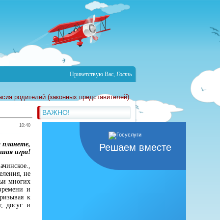
Приветствую Вас
,
Гость
асия родителей (законных представителей)
ВАЖНО!
10:40
 планете,
Решаем вместе
шая игра!
чинское.,
еления, не
дьи многих
времени и
ризывая к
, досуг и