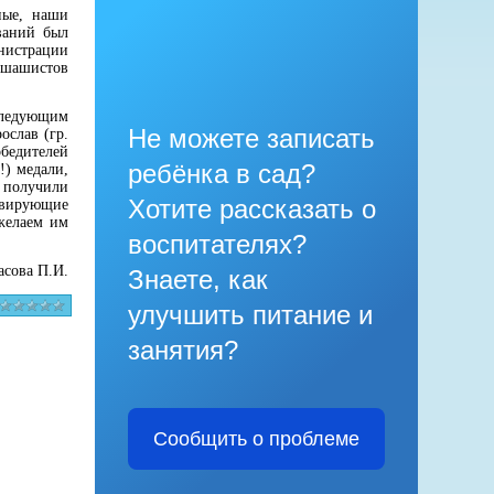
ные, наши
ваний был
нистрации
 шашистов
следующим
Не можете записать
ослав (гр.
обедителей
ребёнка в сад?
!) медали,
 получили
Хотите рассказать о
тивирующие
желаем им
воспитателях?
сова П.И.
Знаете, как
улучшить питание и
занятия?
Сообщить о проблеме