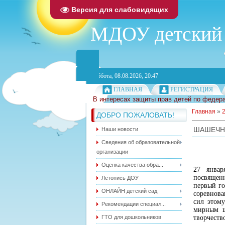
Версия для слабовидящих
МДОУ детский 
Суббота, 08.08.2026, 20:47
ГЛАВНАЯ
РЕГИСТРАЦИЯ
В интересах защиты прав детей по федера
Главная
»
ДОБРО ПОЖАЛОВАТЬ!
ШАШЕЧН
Наши новости
Сведения об образовательной
организации
Оценка качества обра...
27 январ
посвященн
Летопись ДОУ
первый го
ОНЛАЙН детский сад
соревнов
сил этом
Рекомендации специал...
мирным ш
ГТО для дошкольников
творчеств