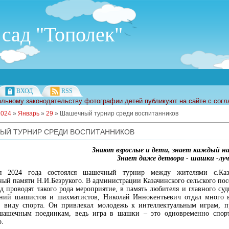
сад "Тополек"
ВХОД
RSS
льному законодательству фотографии детей публикуют на сайте с согл
2024
»
Январь
»
29
» Шашечный турнир среди воспитанников
ЫЙ ТУРНИР СРЕДИ ВОСПИТАННИКОВ
Знают взрослые и дети, знает каждый на
Знает даже детвора - шашки -луч
я 2024 года состоялся шашечный турнир между жителями с.Каза
ый памяти Н.И.Безрукого. В администрации Казачинского сельского пос
д проводят такого рода мероприятие, в память любителя и главного су
аний шашистов и шахматистов, Николай Иннокентьевич отдал много 
у виду спорта. Он привлекал молодежь к интеллектуальным играм, п
ашечным поединкам, ведь игра в шашки – это одновременно спорт
о.