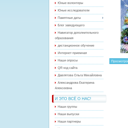
Юные волонтеры
Юные исследователи
Памятные даты
Блог заведующего
Навигатор дополнительного
образования
дистанционное обучение
Интернет-приемная
Наши опросы
Просмотро
QR код сайта
Давлятова Ольга Михайловна
Александрова Екатерина
Алексеевна
И ЭТО ВСЁ О НАС!
Наши группы
Наши выпуски
Наши партнеры