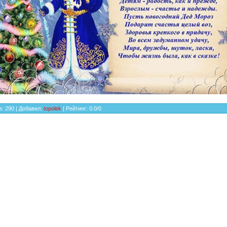
в
:
290
|
Добавил
:
topolek
|
Рейтинг
:
0.0
/
0