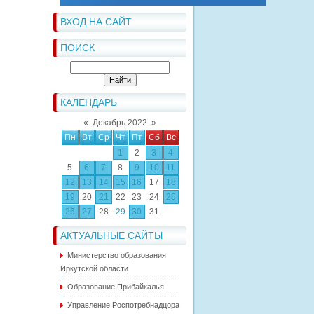
ВХОД НА САЙТ
ПОИСК
КАЛЕНДАРЬ
«
Декабрь 2022
»
Пн
Вт
Ср
Чт
Пт
Сб
Вс
1
2
3
4
5
6
7
8
9
10
11
12
13
14
15
16
17
18
19
20
21
22
23
24
25
26
27
28
29
30
31
АКТУАЛЬНЫЕ САЙТЫ
Министерство образования
Иркутской области
Образование Прибайкалья
Управление Роспотребнадцора