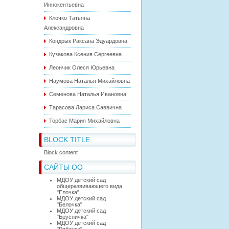
Иннокентьевна
Клочко Татьяна
Александровна
Кондрык Раксана Эдуардовна
Кузакова Ксения Сергеевна
Леончик Олеся Юрьевна
Наумова Наталья Михайловна
Семенова Наталья Ивановна
Тарасова Лариса Саввична
Торбас Мария Михайловна
BLOCK TITLE
Block content
САЙТЫ ОО
МДОУ детский сад
общеразвивающего вида
"Елочка"
МДОУ детский сад
"Белочка"
МДОУ детский сад
"Брусничка"
МДОУ детский сад