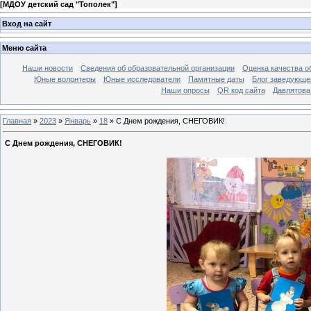
[
МДОУ детский сад "Тополек"
]
Вход на сайт
Меню сайта
Наши новости
Сведения об образовательной организации
Оценка качества об
Юные волонтеры
Юные исследователи
Памятные даты
Блог заведующе
Наши опросы
QR код сайта
Давлятова
Главная
»
2023
»
Январь
»
18
» С Днем рождения, СНЕГОВИК!
С Днем рождения, СНЕГОВИК!