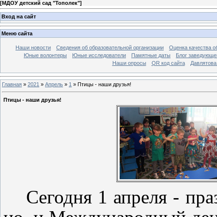
[
МДОУ детский сад "Тополек"
]
Вход на сайт
Меню сайта
Наши новости
Сведения об образовательной организации
Оценка качества об
Юные волонтеры
Юные исследователи
Памятные даты
Блог заведующе
Наши опросы
QR код сайта
Давлятова
Главная
»
2021
»
Апрель
»
1
» Птицы - наши друзья!
Птицы - наши друзья!
Сегодня 1 апреля - пра