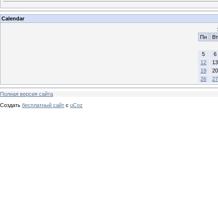
Calendar
Пн
Вт
5
6
12
13
19
20
26
27
Полная версия сайта
Создать
бесплатный сайт
с
uCoz