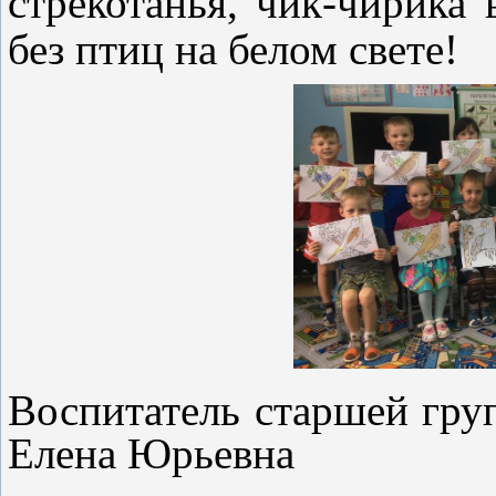
стрекотанья, чик-чирика 
без птиц на белом свете!
Воспитатель старшей гр
Елена Юрьевна