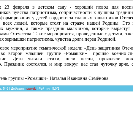
к 23 февраля в детском саду - хороший повод для восп
иков чувства патриотизма, сопричастности к лучшим традици
формирования у детей гордости за славных защитников Отече
к всех людей, которые стоят на страже нашей Родины. Это 
их мужчин, а также праздник мальчиков, которые вырастут 
ами Отечества. Такие мероприятия, проведенные с детьми, за
ах зернышки патриотизма, чувства долга перед Родиной.
овое мероприятие тематической недели «День защитника Отеч
 во второй младшей группе «Ромашки» прошло военно-сп
ение. Дети читали стихи, пели песни, проявляли лов
. Праздник состоялся, и мир вокруг нас стал чуточку ярче, 
тель группы «Ромашки» Наталья Ивановна Семёнова
в
:
546
|
Добавил
:
topolek
|
Рейтинг
:
5.0
/
1