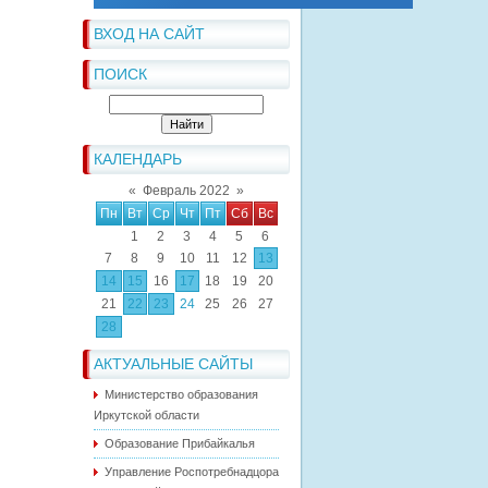
ВХОД НА САЙТ
ПОИСК
КАЛЕНДАРЬ
«
Февраль 2022
»
Пн
Вт
Ср
Чт
Пт
Сб
Вс
1
2
3
4
5
6
7
8
9
10
11
12
13
14
15
16
17
18
19
20
21
22
23
24
25
26
27
28
АКТУАЛЬНЫЕ САЙТЫ
Министерство образования
Иркутской области
Образование Прибайкалья
Управление Роспотребнадцора