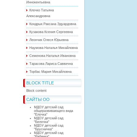
Иннокентьевна
Клочко Татьяна
Александровна
Кондрык Раксана Эдуардовна
Кузакова Ксения Сергеевна
Леончик Олеся Юрьевна
Наумова Наталья Михайловна
Семенова Наталья Ивановна
Тарасова Лариса Саввична
Торбас Мария Михайловна
BLOCK TITLE
Block content
САЙТЫ ОО
МДОУ детский сад
общеразвивающего вида
"Елочка"
МДОУ детский сад
"Белочка"
МДОУ детский сад
"Брусничка"
МДОУ детский сад
"Рябинка"