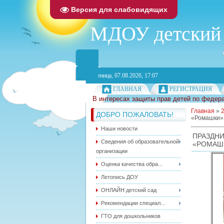
Версия для слабовидящих
МДОУ детский 
Пятница, 07.08.2026, 17:07
ГЛАВНАЯ
РЕГИСТРАЦИЯ
В интересах защиты прав детей по федера
Главная
»
ДОБРО ПОЖАЛОВАТЬ!
«Ромашки»
Наши новости
ПРАЗДН
Сведения об образовательной
«РОМАШ
организации
Оценка качества обра...
Летопись ДОУ
ОНЛАЙН детский сад
Рекомендации специал...
ГТО для дошкольников