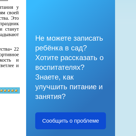
итания у
ям своей
ства. Это
праздник
и станут
кладывают
Не можете записать
ребёнка в сад?
ества» 22
ортивное
Хотите рассказать о
кость и
светлее и
воспитателях?
Знаете, как
улучшить питание и
занятия?
Сообщить о проблеме