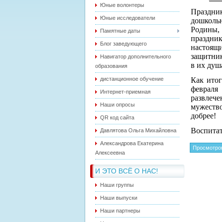
Юные волонтеры
Праздни
Юные исследователи
дошкольн
Родины, 
Памятные даты
праздни
Блог заведующего
настоящ
защитник
Навигатор дополнительного
в их душ
образования
дистанционное обучение
Как итог
февраля
Интернет-приемная
развлеч
Наши опросы
мужество
добрее!
QR код сайта
Воспита
Давлятова Ольга Михайловна
Александрова Екатерина
Просмотро
Алексеевна
И ЭТО ВСЁ О НАС!
Наши группы
Наши выпуски
Наши партнеры