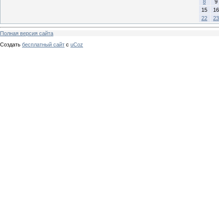
8
9
15
16
22
23
Полная версия сайта
Создать
бесплатный сайт
с
uCoz