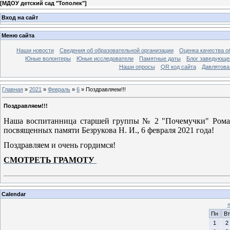
[
МДОУ детский сад "Тополек"
]
Вход на сайт
Меню сайта
Наши новости
Сведения об образовательной организации
Оценка качества об
Юные волонтеры
Юные исследователи
Памятные даты
Блог заведующе
Наши опросы
QR код сайта
Давлятова
Главная
»
2021
»
Февраль
»
6
» Поздравляем!!!
Поздравляем!!!
Наша воспитанница старшей группы № 2 "Почемучки" Роман
посвященных памяти Безрукова Н. И., 6 февраля 2021 года!
Поздравляем и очень гордимся!
СМОТРЕТЬ ГРАМОТУ
Calendar
Пн
Вт
1
2