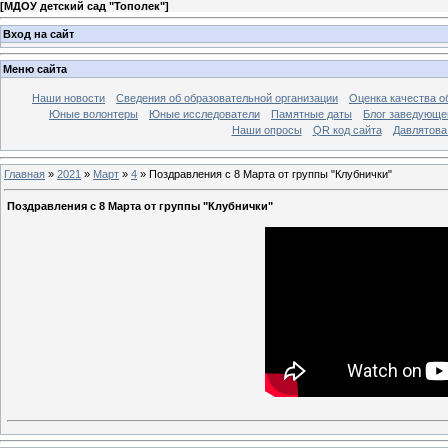
[
МДОУ детский сад "Тополек"
]
Вход на сайт
Меню сайта
Наши новости
Сведения об образовательной организации
Оценка качества об
Юные волонтеры
Юные исследователи
Памятные даты
Блог заведующе
Наши опросы
QR код сайта
Давлятова
Главная
»
2021
»
Март
»
4
» Поздравления с 8 Марта от группы "Клубнички"
Поздравления с 8 Марта от группы "Клубнички"