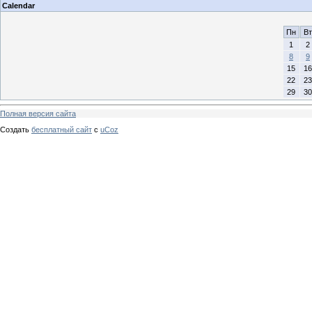
Calendar
Пн
Вт
1
2
8
9
15
16
22
23
29
30
Полная версия сайта
Создать
бесплатный сайт
с
uCoz