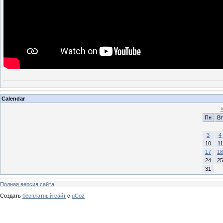
Calendar
Пн
Вт
3
4
10
11
17
18
24
25
31
Полная версия сайта
Создать
бесплатный сайт
с
uCoz