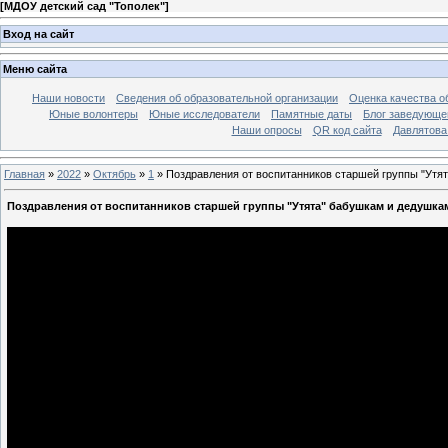
[
МДОУ детский сад "Тополек"
]
Вход на сайт
Меню сайта
Наши новости
Сведения об образовательной организации
Оценка качества об
Юные волонтеры
Юные исследователи
Памятные даты
Блог заведующе
Наши опросы
QR код сайта
Давлятова
Главная
»
2022
»
Октябрь
»
1
» Поздравления от воспитанников старшей группы "Утя
Поздравления от воспитанников старшей группы "Утята" бабушкам и дедушка