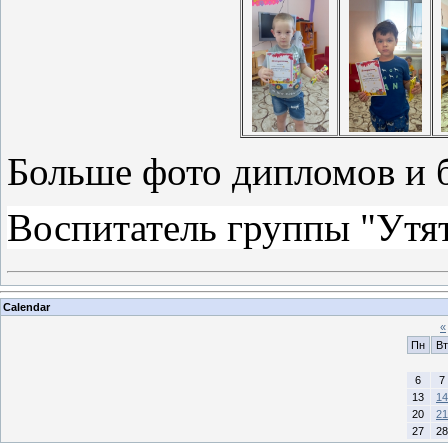
Больше фото дипломов и 
Воспитатель группы "Утят
Calendar
«
Пн
Вт
6
7
13
14
20
21
27
28