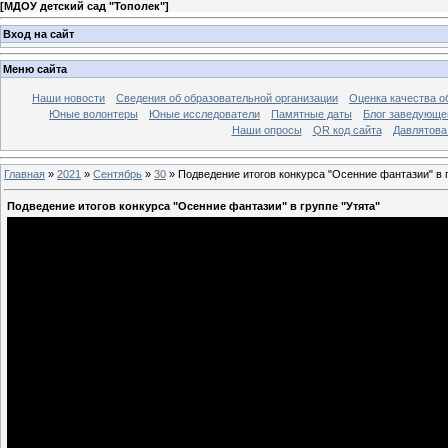
[
МДОУ детский сад "Тополек"
]
Вход на сайт
Меню сайта
Наши новости
Сведения об образовательной организации
Оценка качества об
Юные волонтеры
Юные исследователи
Памятные даты
Блог заведующе
Наши опросы
QR код сайта
Давлятова
Главная
»
2021
»
Сентябрь
»
30
» Подведение итогов конкурса "Осенние фантазии" в г
Подведение итогов конкурса "Осенние фантазии" в группе "Утята"