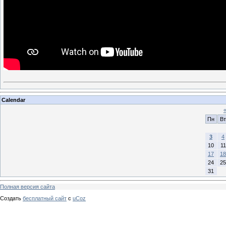
Calendar
Пн
Вт
3
4
10
11
17
18
24
25
31
Полная версия сайта
Создать
бесплатный сайт
с
uCoz