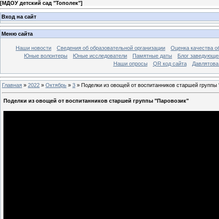
[
МДОУ детский сад "Тополек"
]
Вход на сайт
Меню сайта
Наши новости
Сведения об образовательной организации
Оценка качества об
Юные волонтеры
Юные исследователи
Памятные даты
Блог заведующе
Наши опросы
QR код сайта
Давлятова
Главная
»
2022
»
Октябрь
»
3
» Поделки из овощей от воспитанников старшей группы 
Поделки из овощей от воспитанников старшей группы "Паровозик"