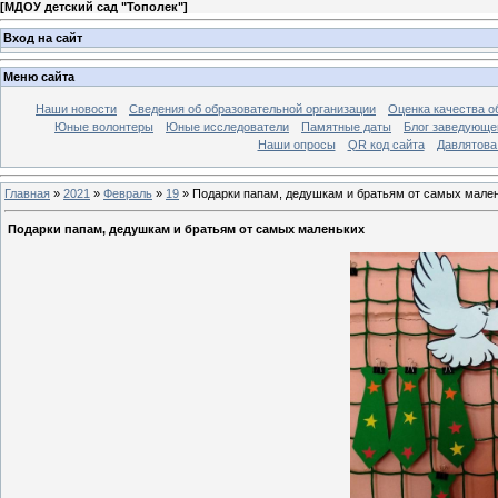
[
МДОУ детский сад "Тополек"
]
Вход на сайт
Меню сайта
Наши новости
Сведения об образовательной организации
Оценка качества об
Юные волонтеры
Юные исследователи
Памятные даты
Блог заведующе
Наши опросы
QR код сайта
Давлятова
Главная
»
2021
»
Февраль
»
19
» Подарки папам, дедушкам и братьям от самых мале
Подарки папам, дедушкам и братьям от самых маленьких