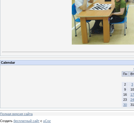
Calendar
Пн
Вт
2
3
9
10
16
17
23
24
30
31
Полная версия сайта
Создать
бесплатный сайт
с
uCoz