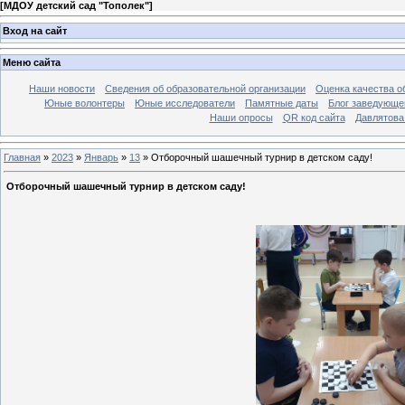
[
МДОУ детский сад "Тополек"
]
Вход на сайт
Меню сайта
Наши новости
Сведения об образовательной организации
Оценка качества об
Юные волонтеры
Юные исследователи
Памятные даты
Блог заведующе
Наши опросы
QR код сайта
Давлятова
Главная
»
2023
»
Январь
»
13
» Отборочный шашечный турнир в детском саду!
Отборочный шашечный турнир в детском саду!