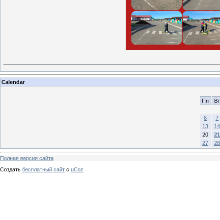
Calendar
Пн
Вт
6
7
13
14
20
21
27
28
Полная версия сайта
Создать
бесплатный сайт
с
uCoz