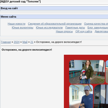
[
МДОУ детский сад "Тополек"
]
Вход на сайт
Меню сайта
Наши новости
Сведения об образовательной организации
Оценка качества об
Юные волонтеры
Юные исследователи
Памятные даты
Блог заведующе
Наши опросы
QR код сайта
Давлятова
Главная
»
2024
»
Май
»
21
» Осторожно, на дороге велосипедист!
Осторожно, на дороге велосипедист!