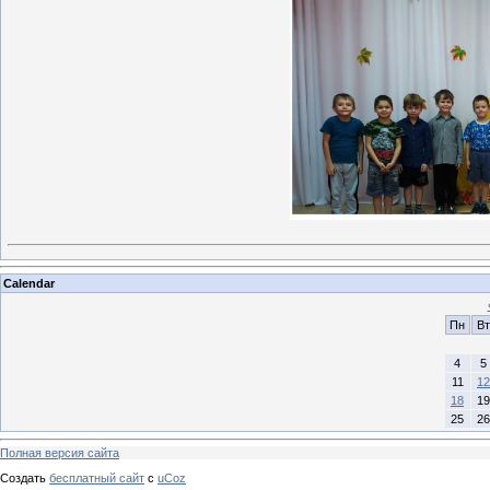
Calendar
Пн
Вт
4
5
11
12
18
19
25
26
Полная версия сайта
Создать
бесплатный сайт
с
uCoz