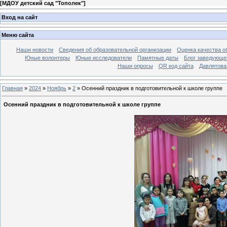
[
МДОУ детский сад "Тополек"
]
Вход на сайт
Меню сайта
Наши новости
Сведения об образовательной организации
Оценка качества об
Юные волонтеры
Юные исследователи
Памятные даты
Блог заведующе
Наши опросы
QR код сайта
Давлятова
Главная
»
2024
»
Ноябрь
»
2
» Осенний праздник в подготовительной к школе группе
Осенний праздник в подготовительной к школе группе