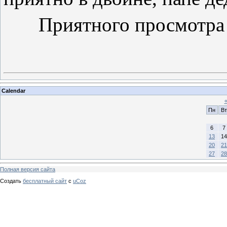
Приятного просмотра 
Calendar
Пн
Вт
6
7
13
14
20
21
27
28
Полная версия сайта
Создать
бесплатный сайт
с
uCoz