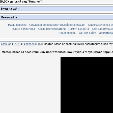
[
МДОУ детский сад "Тополек"
]
Вход на сайт
Меню сайта
Наши новости
Сведения об образовательной организации
Оценка качества об
Юные волонтеры
Юные исследователи
Памятные даты
Блог заведующе
Наши опросы
QR код сайта
Давлятова
Главная
»
2023
»
Февраль
»
15
» Мастер класс от воспитанницы подготовительной гр
Мастер класс от воспитанницы подготовительной группы "Клубничка" Ларин