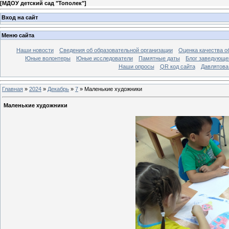
[
МДОУ детский сад "Тополек"
]
Вход на сайт
Меню сайта
Наши новости
Сведения об образовательной организации
Оценка качества об
Юные волонтеры
Юные исследователи
Памятные даты
Блог заведующе
Наши опросы
QR код сайта
Давлятова
Главная
»
2024
»
Декабрь
»
7
» Маленькие художники
Маленькие художники