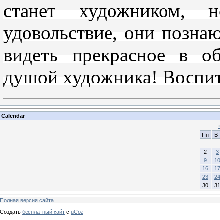
станет
художником
, н
удовольствие, они познаю
видеть прекрасное в о
душой
художника
! Воспи
Calendar
Пн
Вт
2
3
9
10
16
17
23
24
30
31
Полная версия сайта
Создать
бесплатный сайт
с
uCoz