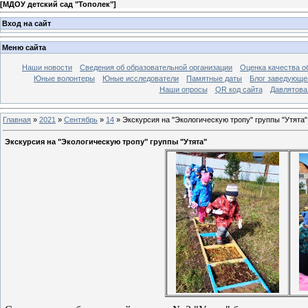
[
МДОУ детский сад "Тополек"
]
Вход на сайт
Меню сайта
Наши новости
Сведения об образовательной организации
Оценка качества об
Юные волонтеры
Юные исследователи
Памятные даты
Блог заведующе
Наши опросы
QR код сайта
Давлятова
Главная
»
2021
»
Сентябрь
»
14
» Экскурсия на "Экологическую тропу" группы "Утята"
Экскурсия на "Экологическую тропу" группы "Утята"