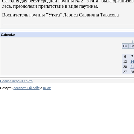
Сегодня для ребят средней группы № 2 "Утята" была организов
леса, преодолели препятствие в виде паутины.
Воспитатель группы "Утята" Лариса Саввична Тарасова
Calendar
«
Пн
Вт
6
7
13
14
20
21
27
28
Полная версия сайта
Создать
бесплатный сайт
с
uCoz