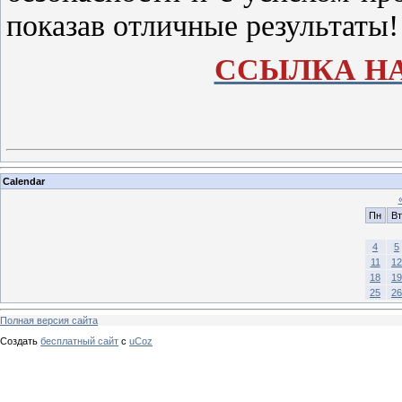
показав отличные результаты!
ССЫЛКА Н
Calendar
Пн
Вт
4
5
11
12
18
19
25
26
Полная версия сайта
Создать
бесплатный сайт
с
uCoz