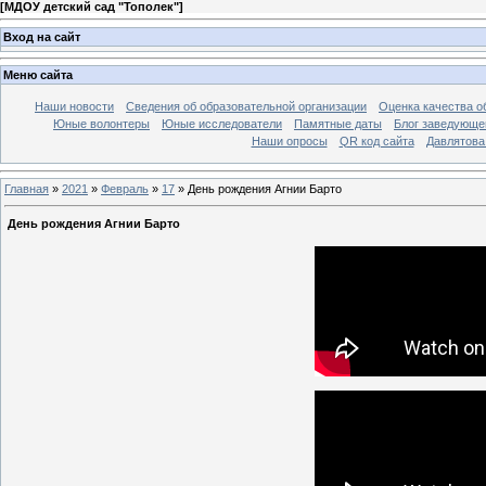
[
МДОУ детский сад "Тополек"
]
Вход на сайт
Меню сайта
Наши новости
Сведения об образовательной организации
Оценка качества об
Юные волонтеры
Юные исследователи
Памятные даты
Блог заведующе
Наши опросы
QR код сайта
Давлятова
Главная
»
2021
»
Февраль
»
17
» День рождения Агнии Барто
День рождения Агнии Барто