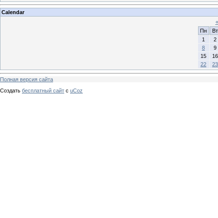
Calendar
Пн
Вт
1
2
8
9
15
16
22
23
Полная версия сайта
Создать
бесплатный сайт
с
uCoz