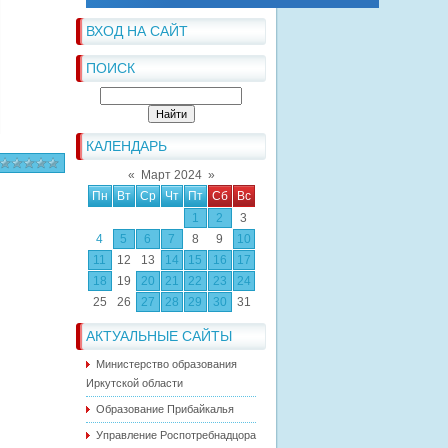
ВХОД НА САЙТ
ПОИСК
КАЛЕНДАРЬ
«
Март 2024
»
Пн
Вт
Ср
Чт
Пт
Сб
Вс
1
2
3
4
5
6
7
8
9
10
11
12
13
14
15
16
17
18
19
20
21
22
23
24
25
26
27
28
29
30
31
АКТУАЛЬНЫЕ САЙТЫ
Министерство образования
Иркутской области
Образование Прибайкалья
Управление Роспотребнадцора