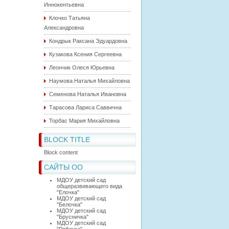
Иннокентьевна
Клочко Татьяна
Александровна
Кондрык Раксана Эдуардовна
Кузакова Ксения Сергеевна
Леончик Олеся Юрьевна
Наумова Наталья Михайловна
Семенова Наталья Ивановна
Тарасова Лариса Саввична
Торбас Мария Михайловна
BLOCK TITLE
Block content
САЙТЫ ОО
МДОУ детский сад
общеразвивающего вида
"Елочка"
МДОУ детский сад
"Белочка"
МДОУ детский сад
"Брусничка"
МДОУ детский сад