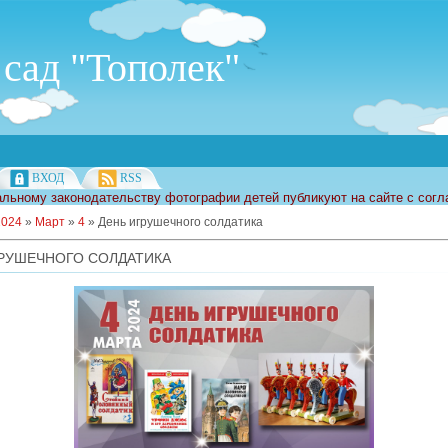
сад "Тополек"
ВХОД
RSS
льному законодательству фотографии детей публикуют на сайте с согл
2024
»
Март
»
4
» День игрушечного солдатика
РУШЕЧНОГО СОЛДАТИКА