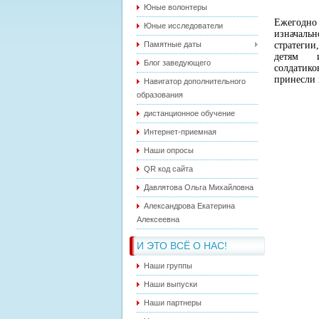
Юные волонтеры
Ежегодно
Юные исследователи
изначальн
Памятные даты
стратегии
детям ис
Блог заведующего
солдатико
принесли 
Навигатор дополнительного
образования
дистанционное обучение
Интернет-приемная
Наши опросы
QR код сайта
Давлятова Ольга Михайловна
Александрова Екатерина
Алексеевна
И ЭТО ВСЁ О НАС!
Наши группы
Наши выпуски
Наши партнеры