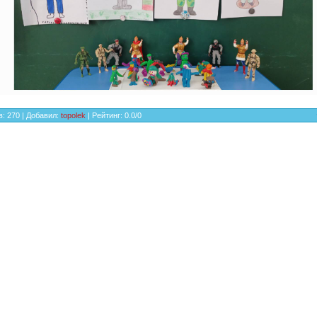
в
:
270
|
Добавил
:
topolek
|
Рейтинг
:
0.0
/
0