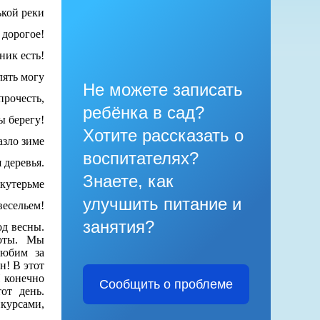
кой реки
 дорогое!
ник есть!
лять могу
Не можете записать
прочесть,
ребёнка в сад?
ы берегу!
Хотите рассказать о
азло зиме
воспитателях?
 деревья.
Знаете, как
 кутерьме
улучшить питание и
весельем!
занятия?
од весны.
соты. Мы
любим за
н! В этот
И конечно
Сообщить о проблеме
от день.
нкурсами,