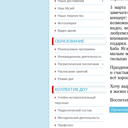
Наши достижения
3 марта
Наш Музей
замечате
Наше творчество
концерт:
возможн
Фотогалерея
видео, в
Видео архив
любуемс
внимание
ОБРАЗОВАНИЕ
подарки.
Баба Яга
Реализуемые программы
милым м
Инновационная деятельность
тюльпан 
Патриотическое воспитание
Праздник
Расписание занятий
и счасть
всё хоро
Режим дня
Хочу выр
КОЛЛЕКТИВ ДОУ
в жизни 
Учебно-вспомогательный
Воспита
персонал
Просмотро
Педагогический состав
Методическая деятельность
Профсоюз