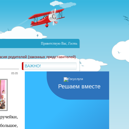
Приветствую Вас
,
Гость
асия родителей (законных представителей)
ВАЖНО!
05:05
Решаем вместе
 ручейки,
 большое,