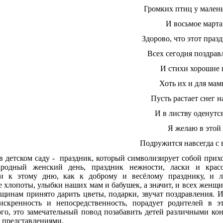
Громких птиц у малень
И восьмое марта
Здорово, что этот празд
Всех сегодня поздрав
И стихи хорошие 
Хоть их и для мам
Пусть растает снег н
И в листву оденутся
Я желаю в этой
Подружится навсегда с 
в детском саду - праздник, который символизирует собой прих
родный женский день, праздник нежности, ласки и кра
и к этому дню, как к доброму и весёлому празднику, и 
 хлопоты, улыбки наших мам и бабушек, а значит, и всех женщи
щинам принято дарить цветы, подарки, звучат поздравления. 
искренность и непосредственность, порадует родителей в эт
го, это замечательный повод позабавить детей различными ко
 представлениями.