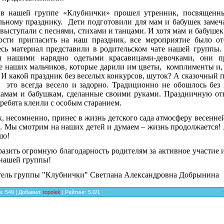
 в нашей группе «Клубнички» прошел утренник, посвященн
льному празднику. Дети подготовили для мам и бабушек заме
 выступали с песнями, стихами и танцами. И хотя мам и бабушек
ости пригласить на наш праздник, все мероприятие было от
есь материал представили в родительском чате нашей группы
я нашими нарядно одетыми красавицами-девочками, они п
 наших мальчиков, которые дарили им цветы, комплименты и,
 И какой праздник без веселых конкурсов, шуток? А сказочный
 это всегда весело и задорно. Традиционно не обошлось без
амам и бабушкам, сделанные своими руками. Праздничную от
ребята клеили с особым старанием.
, несомненно, принес в жизнь детского сада атмосферу весенне
я. Мы смотрим на наших детей и думаем – жизнь продолжается! 
шо!
азить огромную благодарность родителям за активное участие
нашей группы!
тель группы "Клубнички" Светлана Александровна Добрынина
в
:
549
|
Добавил
:
topolek
|
Рейтинг
:
5.0
/
1