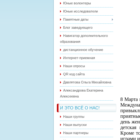
Юные волонтеры
Юные исследователи
Памятные даты
Блог заведующего
Навигатор дополнительного
образования
дистанционное обучение
Интернет-приемная
Наши опросы
QR код сайта
Давлятова Ольга Михайловна
Александрова Екатерина
Алексеевна
8 Марта 
Междуна
И ЭТО ВСЁ О НАС!
привыкл
приятные
Наши группы
день жен
Наши выпуски
детская 
Кроме то
Наши партнеры
играми и