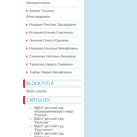
Иннокентьевна
Клочко Татьяна
Александровна
Кондрык Раксана Эдуардовна
Кузакова Ксения Сергеевна
Леончик Олеся Юрьевна
Наумова Наталья Михайловна
Семенова Наталья Ивановна
Тарасова Лариса Саввична
Торбас Мария Михайловна
BLOCK TITLE
Block content
САЙТЫ ОО
МДОУ детский сад
общеразвивающего вида
"Елочка"
МДОУ детский сад
"Белочка"
МДОУ детский сад
"Брусничка"
МДОУ детский сад