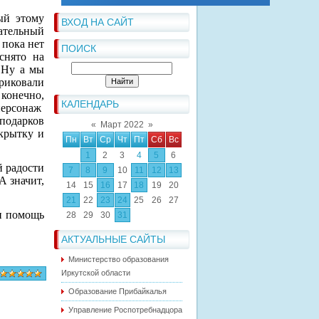
ый этому
ВХОД НА САЙТ
чательный
 пока нет
ПОИСК
снято на
. Ну а мы
риковали
 конечно,
КАЛЕНДАРЬ
 персонаж
 подарков
«
Март 2022
»
крытку и
Пн
Вт
Ср
Чт
Пт
Сб
Вс
1
2
3
4
5
6
й радости
7
8
9
10
11
12
13
А значит,
14
15
16
17
18
19
20
21
22
23
24
25
26
27
 и помощь
28
29
30
31
АКТУАЛЬНЫЕ САЙТЫ
Министерство образования
Иркутской области
Образование Прибайкалья
Управление Роспотребнадцора