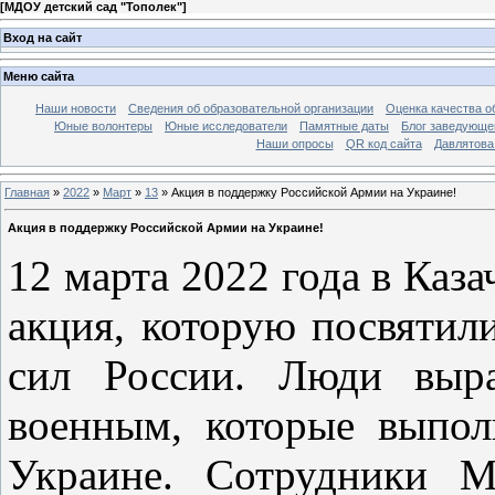
[
МДОУ детский сад "Тополек"
]
Вход на сайт
Меню сайта
Наши новости
Сведения об образовательной организации
Оценка качества об
Юные волонтеры
Юные исследователи
Памятные даты
Блог заведующе
Наши опросы
QR код сайта
Давлятова
Главная
»
2022
»
Март
»
13
» Акция в поддержку Российской Армии на Украине!
Акция в поддержку Российской Армии на Украине!
12 марта 2022 года в Каз
акция, которую посвятил
сил России. Люди выра
военным, которые выпол
Украине. Сотрудники М