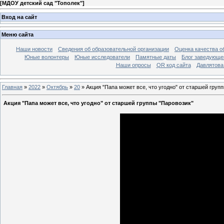
[
МДОУ детский сад "Тополек"
]
Вход на сайт
Меню сайта
Наши новости
Сведения об образовательной организации
Оценка качества об
Юные волонтеры
Юные исследователи
Памятные даты
Блог заведующе
Наши опросы
QR код сайта
Давлятова
Главная
»
2022
»
Октябрь
»
20
» Акция "Папа может все, что угодно" от старшей груп
Акция "Папа может все, что угодно" от старшей группы "Паровозик"