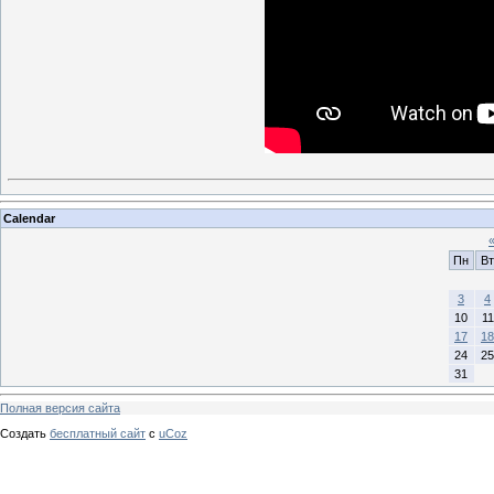
Calendar
Пн
Вт
3
4
10
11
17
18
24
25
31
Полная версия сайта
Создать
бесплатный сайт
с
uCoz