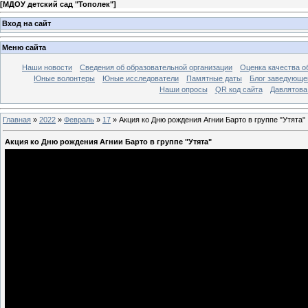
[
МДОУ детский сад "Тополек"
]
Вход на сайт
Меню сайта
Наши новости
Сведения об образовательной организации
Оценка качества об
Юные волонтеры
Юные исследователи
Памятные даты
Блог заведующе
Наши опросы
QR код сайта
Давлятова
Главная
»
2022
»
Февраль
»
17
» Акция ко Дню рождения Агнии Барто в группе "Утята"
Акция ко Дню рождения Агнии Барто в группе "Утята"