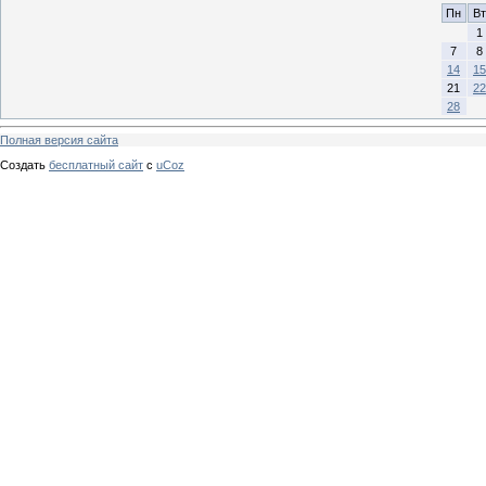
Пн
Вт
1
7
8
14
15
21
22
28
Полная версия сайта
Создать
бесплатный сайт
с
uCoz