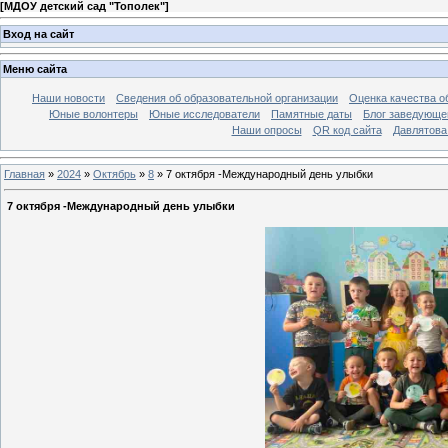
[
МДОУ детский сад "Тополек"
]
Вход на сайт
Меню сайта
Наши новости
Сведения об образовательной организации
Оценка качества об
Юные волонтеры
Юные исследователи
Памятные даты
Блог заведующе
Наши опросы
QR код сайта
Давлятова
Главная
»
2024
»
Октябрь
»
8
» 7 октября -Международный день улыбки
7 октября -Международный день улыбки