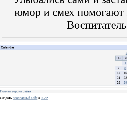
юмор и смех помогают 
Воспитатель
Calendar
Пн
Вт
1
7
8
14
15
21
22
28
29
Полная версия сайта
Создать
бесплатный сайт
с
uCoz