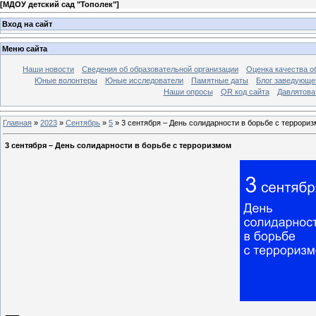
[
МДОУ детский сад "Тополек"
]
Вход на сайт
Меню сайта
Наши новости
Сведения об образовательной организации
Оценка качества об
Юные волонтеры
Юные исследователи
Памятные даты
Блог заведующе
Наши опросы
QR код сайта
Давлятова
Главная
»
2023
»
Сентябрь
»
5
» 3 сентября – День солидарности в борьбе с террори
3 сентября – День солидарности в борьбе с терроризмом