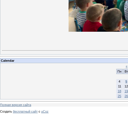
Calendar
«
Пн
Вт
4
5
11
12
18
19
25
26
Полная версия сайта
Создать
бесплатный сайт
с
uCoz