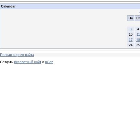
Calendar
Пн
Вт
3
4
10
11
17
18
24
25
Полная версия сайта
Создать
бесплатный сайт
с
uCoz