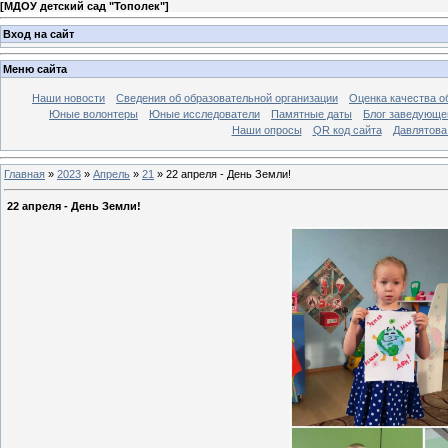
[
МДОУ детский сад "Тополек"
]
Вход на сайт
Меню сайта
Наши новости
Сведения об образовательной организации
Оценка качества об
Юные волонтеры
Юные исследователи
Памятные даты
Блог заведующе
Наши опросы
QR код сайта
Давлятова
Главная
»
2023
»
Апрель
»
21
» 22 апреля - День Земли!
22 апреля - День Земли!