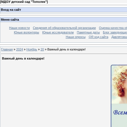
[
МДОУ детский сад "Тополек"
]
Вход на сайт
Меню сайта
Наши новости
Сведения об образовательной организации
Оценка качества об
Юные волонтеры
Юные исследователи
Памятные даты
Блог заведующе
Наши опросы
QR код сайта
Давлятова
Главная
»
2024
»
Ноябрь
»
20
» Важный день в календаре!
Важный день в календаре!