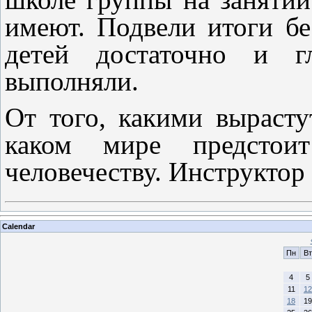
имеют. Подвели итоги б
детей достаточно и г
выполняли.
От того, какими вырасту
каком мире предсто
человечеству. Инструктор
Calendar
Пн
Вт
4
5
11
12
18
19