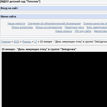
[
МДОУ детский сад "Тополек"
]
Вход на сайт
Меню сайта
Наши новости
Сведения об образовательной организации
Оценка качества об
Юные волонтеры
Юные исследователи
Памятные даты
Блог заведующе
Наши опросы
QR код сайта
Давлятова
Главная
»
2022
»
Январь
»
17
» 15 января - "День зимующих птиц" в группе "Звёздочк
15 января - "День зимующих птиц" в группе "Звёздочки"