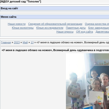
[
МДОУ детский сад "Тополек"
]
Вход на сайт
Меню сайта
Наши новости
Сведения об образовательной организации
Оценка качества об
Юные волонтеры
Юные исследователи
Памятные даты
Блог заведующе
Наши опросы
QR код сайта
Давлятова
Главная
»
2023
»
Май
»
13
» «У меня в ладошке облако на ножке», Всемирный день од
«У меня в ладошке облако на ножке», Всемирный день одуванчика в подгото