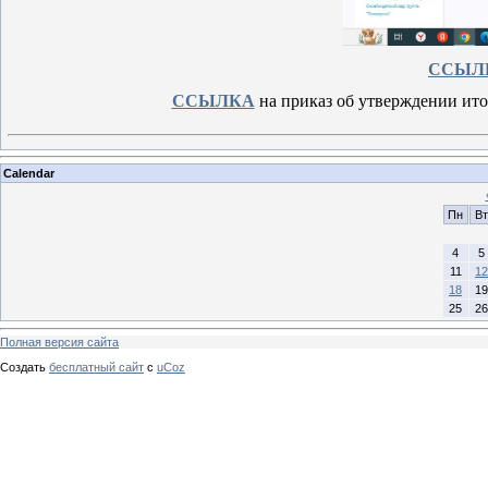
ССЫЛ
ССЫЛКА
на приказ об утверждении ито
Calendar
Пн
Вт
4
5
11
12
18
19
25
26
Полная версия сайта
Создать
бесплатный сайт
с
uCoz