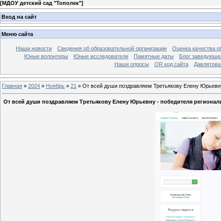
[
МДОУ детский сад "Тополек"
]
Вход на сайт
Меню сайта
Наши новости
Сведения об образовательной организации
Оценка качества об
Юные волонтеры
Юные исследователи
Памятные даты
Блог заведующе
Наши опросы
QR код сайта
Давлятова
Главная
»
2024
»
Ноябрь
»
21
» От всей души поздравляем Третьякову Елену Юрьевну 
От всей души поздравляем Третьякову Елену Юрьевну - победителя регионал